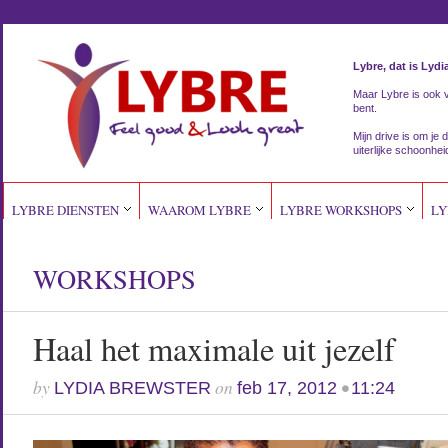
Lybre, dat is Lydi
Maar Lybre is ook vri
bent.
Mijn drive is om je d
uiterlijke schoonhei
LYBRE DIENSTEN
WAAROM LYBRE
LYBRE WORKSHOPS
LY
WORKSHOPS
Haal het maximale uit jezelf
by
on
•
LYDIA BREWSTER
feb 17, 2012
11:24