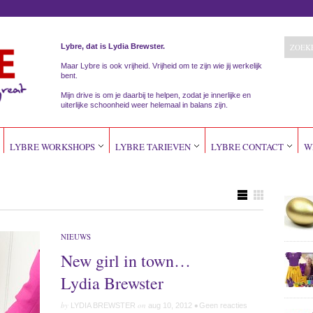
Lybre, dat is Lydia Brewster.
Maar Lybre is ook vrijheid. Vrijheid om te zijn wie jij werkelijk
bent.
Mijn drive is om je daarbij te helpen, zodat je innerlijke en
uiterlijke schoonheid weer helemaal in balans zijn.
LYBRE WORKSHOPS
LYBRE TARIEVEN
LYBRE CONTACT
W
"
NIEUWS
New girl in town…
Lydia Brewster
by
on
•
LYDIA BREWSTER
aug 10, 2012
Geen reacties