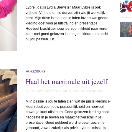
Lybre , dat is Lydia Brewster. Maar Lybre is ook
vrijheid. Vrijheid om te durven zijn wie jij werkelijk
bent. Mijn drive is mensen te laten inzien wat goede
kleding doet voor je uitstraling en presentatie.
Hoeveel krachtiger jouw persoonlijkheid naar voren
komt met goed gekozen kleding en kleuren die echt
bij jou passen. En...
WORKSHOPS
Haal het maximale uit jezelf
by
on
•
LYDIA BREWSTER
feb 17, 2012
Geen reacties
Mijn passie is jou te laten zien wat de juiste kleding (-
kleur) doet voor jouw persoonlijkheid en hoeveel
power je kunt uitstralen. Goed gekozen kleding haalt
het beste in je boven en maakt het verschil in je
presentatie. Goed gekleed word je beter gezien en
gehoord, zowel zakelijk als privé. Lybre’s missie is