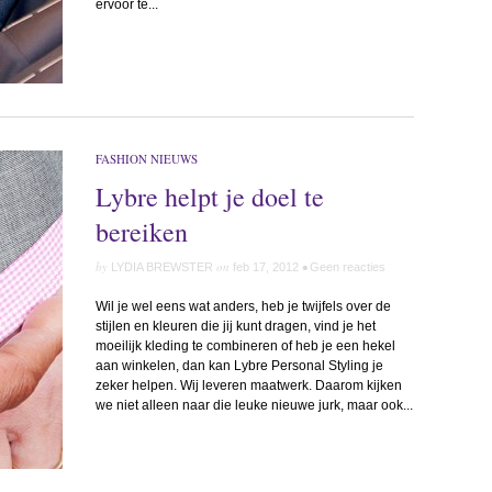
ervoor te...
FASHION NIEUWS
Lybre helpt je doel te
bereiken
by
on
•
LYDIA BREWSTER
feb 17, 2012
Geen reacties
Wil je wel eens wat anders, heb je twijfels over de
stijlen en kleuren die jij kunt dragen, vind je het
moeilijk kleding te combineren of heb je een hekel
aan winkelen, dan kan Lybre Personal Styling je
zeker helpen. Wij leveren maatwerk. Daarom kijken
we niet alleen naar die leuke nieuwe jurk, maar ook...