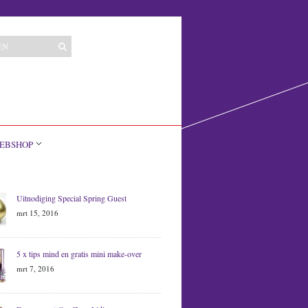
EBSHOP
Uitnodiging Special Spring Guest
mrt 15, 2016
5 x tips mind en gratis mini make-over
mrt 7, 2016