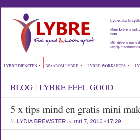
Lybre, dat is Lydi
Maar Lybre is ook vri
bent.
Mijn drive is om je d
uiterlijke schoonhei
LYBRE DIENSTEN
WAAROM LYBRE
LYBRE WORKSHOPS
LY
BLOG
/
LYBRE FEEL GOOD
5 x tips mind en gratis mini ma
by
on
•
LYDIA BREWSTER
mrt 7, 2016
17:29