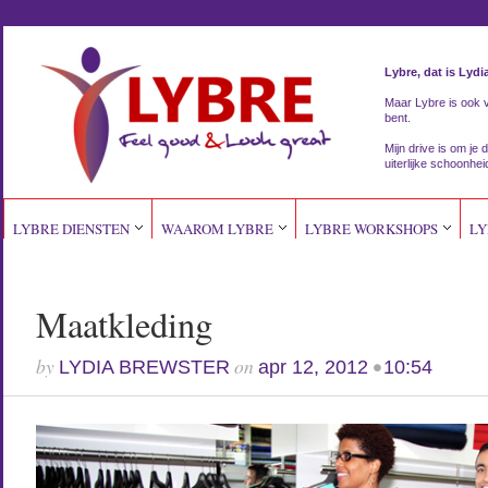
Lybre, dat is Lydi
Maar Lybre is ook vri
bent.
Mijn drive is om je d
uiterlijke schoonhei
LYBRE DIENSTEN
WAAROM LYBRE
LYBRE WORKSHOPS
LY
Maatkleding
by
on
•
LYDIA BREWSTER
apr 12, 2012
10:54