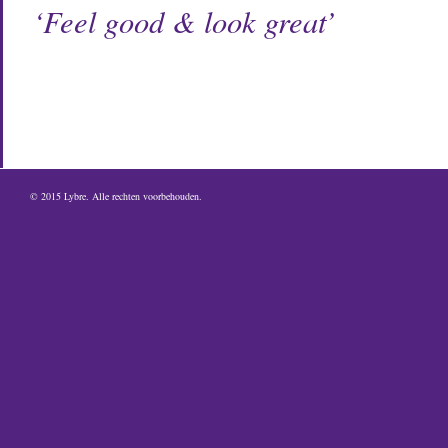
‘Feel good & look great’
© 2015
Lybre
. Alle rechten voorbehouden.