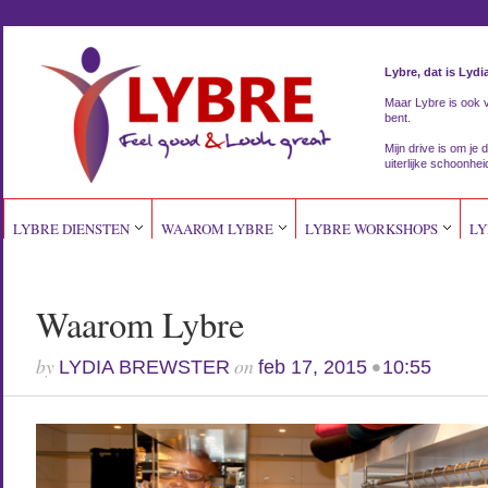
Lybre, dat is Lydi
Maar Lybre is ook vri
bent.
Mijn drive is om je d
uiterlijke schoonhei
LYBRE DIENSTEN
WAAROM LYBRE
LYBRE WORKSHOPS
LY
Waarom Lybre
by
on
•
LYDIA BREWSTER
feb 17, 2015
10:55