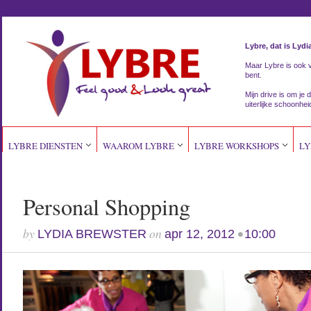
Lybre, dat is Lydi
Maar Lybre is ook vri
bent.
Mijn drive is om je d
uiterlijke schoonhei
LYBRE DIENSTEN
WAAROM LYBRE
LYBRE WORKSHOPS
LY
Personal Shopping
by
on
•
LYDIA BREWSTER
apr 12, 2012
10:00