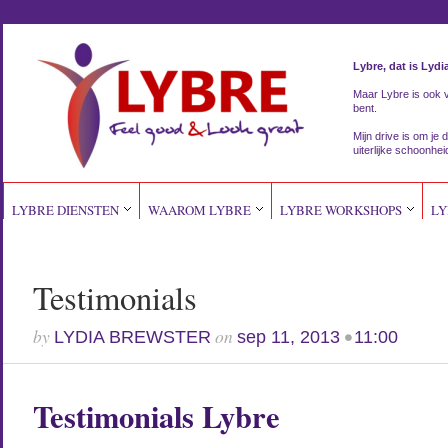
Lybre, dat is Lydi
Maar Lybre is ook vri
bent.
Mijn drive is om je d
uiterlijke schoonhei
LYBRE DIENSTEN
WAAROM LYBRE
LYBRE WORKSHOPS
LY
Testimonials
by
on
•
LYDIA BREWSTER
sep 11, 2013
11:00
Testimonials Lybre