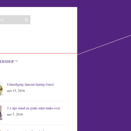
EBSHOP
Uitnodiging Special Spring Guest
mrt 15, 2016
5 x tips mind en gratis mini make-over
mrt 7, 2016