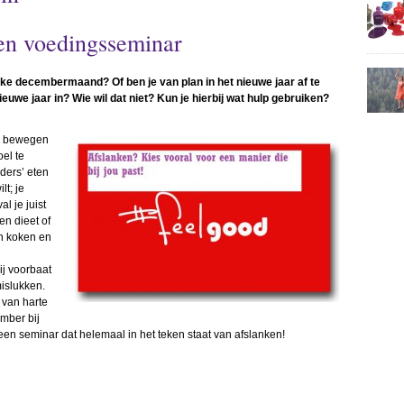
een voedingsseminar
ijke decembermaand? Of ben je van plan in het nieuwe jaar af te
euwe jaar in? Wie wil dat niet? Kun je hierbij wat hulp gebruiken?
te bewegen
el te
ders’ eten
lt; je
l je juist
en dieet of
an koken en
ij voorbaat
islukken.
 van harte
mber bij
 een seminar dat helemaal in het teken staat van afslanken!