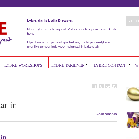
Lybre, dat is Lydia Brewster.
Maar Lybre is ook vrijheid. Vrijheid om te zijn wie jij werkelijk
bent.
Mijn drive is om je daarbij te helpen, zodat je innerlijke en
uiterlijke schoonheid weer helemaal in balans zijn.
LYBRE WORKSHOPS
LYBRE TARIEVEN
LYBRE CONTACT
W
ar in
Geen reacties
in