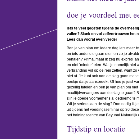
doe je voordeel met 
Iets te veel gegeten tijdens de overheerl
vallen? Slank en vol zelfvertrouwen het ni
Lees dan vooral even verder
Ben je van plan om iedere dag iets meer 
en iets anders te gaan eten en zo je afvaldo
behalen? Prima, maar ik zeg nu expres ‘an
en niet ‘minder’ eten. Wat je namelijk niet wi
verbranding vol op de rem zetten, want zo va
niet af. Je kunt ook aan de slag gaan met e
boekje dat je aanspreekt. Of hou je juist v
gezellig tafelen en ben je van plan om met
maaltijdvervangers aan de slag te gaan? B
zijn je goede voornemens al gedoemd te m
Wil je serieus aan de slag? Dan nodig ik je
uit tijdens het voedingsseminar op 30 dece
het trainingscentre van Beyuna! Natuurlijk
Tijdstip en locatie