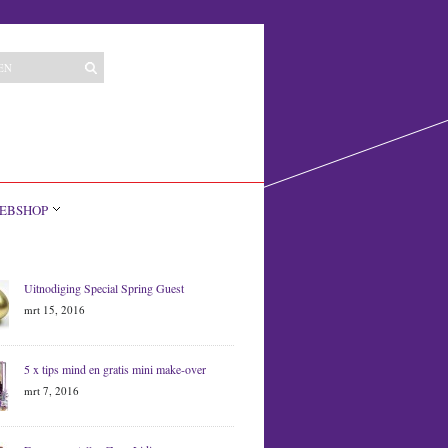
EBSHOP
Uitnodiging Special Spring Guest
mrt 15, 2016
5 x tips mind en gratis mini make-over
mrt 7, 2016