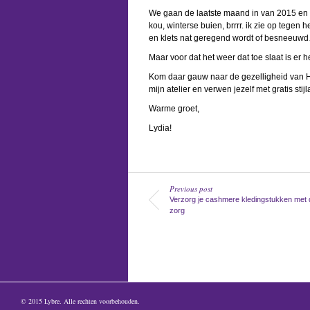
We gaan de laatste maand in van 2015 en he
kou, winterse buien, brrrr. ik zie op tegen h
en klets nat geregend wordt of besneeuwd
Maar voor dat het weer dat toe slaat is er h
Kom daar gauw naar de gezelligheid van 
mijn atelier en verwen jezelf met gratis stijl
Warme groet,
Lydia!
Previous post
Verzorg je cashmere kledingstukken met 
zorg
© 2015
Lybre
. Alle rechten voorbehouden.