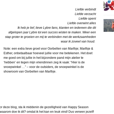
Liefde verbindt
Liefde verzacht
Liefde opent
Liefde overwint alles
Ik heb je lief, lieve Lybre fans, klanten en iedereen die dit
afgelopen jaar Lybre tot een succes wisten te maken. Weer een
stap groter te groeien en mij te verbinden met de werkzaamheden
waar ik zoveel van houd.
Note: een extra lieve groet voor Oorbellen van Marthje; Marthje &
Esther, onbetaalbaar hoeveel jullie voor me betekenen. Het doet
me goed om bij jullie in het bijzondere pand mijn atelier te
‘hebben’ en tegen mijn vriendinnen zeg ik vaak: “Hier is de
snoepwinkel …” – voor de outsiders, de snoepwinkel is de
showroom van Oorbellen van Marthje.
voor deze blog, sta ik middenin de gezelligheid van Happy Season
aarom doe ik dit? omdat ik het kan en leuk vind! Dus verwen jezelf!