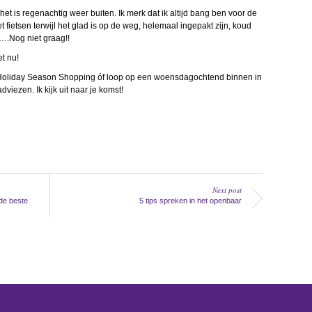
t is regenachtig weer buiten. Ik merk dat ik altijd bang ben voor de
et fietsen terwijl het glad is op de weg, helemaal ingepakt zijn, koud
….Nog niet graag!!
et nu!
Holiday Season Shopping óf loop op een woensdagochtend binnen in
adviezen. Ik kijk uit naar je komst!
Next post
de beste
5 tips spreken in het openbaar