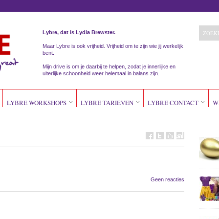
Lybre, dat is Lydia Brewster.
Maar Lybre is ook vrijheid. Vrijheid om te zijn wie jij werkelijk
bent.
Mijn drive is om je daarbij te helpen, zodat je innerlijke en
uiterlijke schoonheid weer helemaal in balans zijn.
LYBRE WORKSHOPS
LYBRE TARIEVEN
LYBRE CONTACT
W
Geen reacties